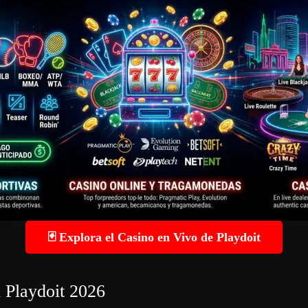
🃏 Explora el Casino en Vivo de Playdoit
 Playdoit 2026