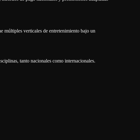
e múltiples verticales de entretenimiento bajo un
sciplinas, tanto nacionales como internacionales.