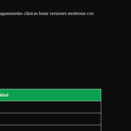
 tragamonedas clásicas hasta versiones modernas con
idad