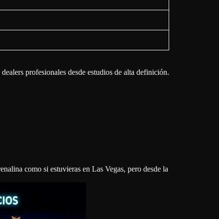
 dealers profesionales desde estudios de alta definición.
drenalina como si estuvieras en Las Vegas, pero desde la