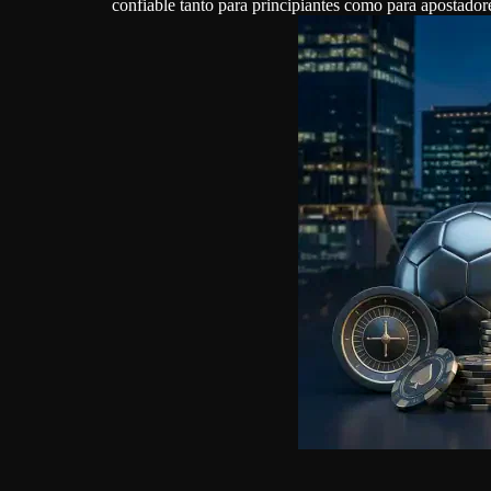
confiable tanto para principiantes como para apostado