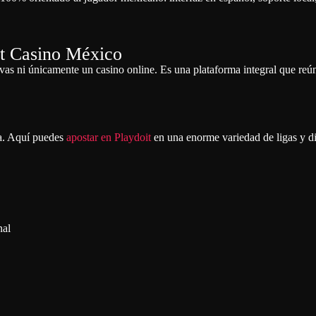
it Casino México
vas ni únicamente un casino online. Es una plataforma integral que reún
ma. Aquí puedes
apostar en Playdoit
en una enorme variedad de ligas y di
nal