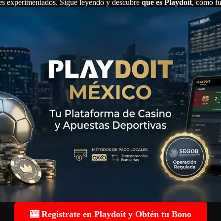
res experimentados. Sigue leyendo y descubre
que es Playdoit
, cómo fu
🎰 Regístrate en Playdoit y Obtén tu Bono